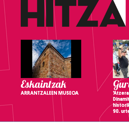
Eskaintzak
Gure
ARRANTZALEEN MUSEOA
'Atzera
Dinamit
histor
90. ur