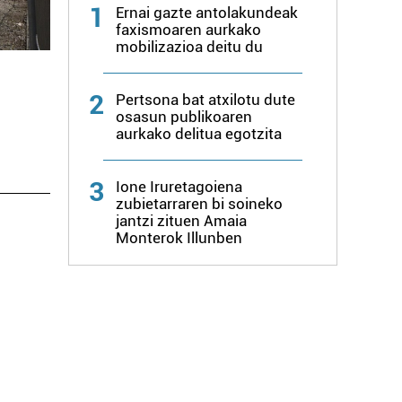
1
Ernai gazte antolakundeak
faxismoaren aurkako
mobilizazioa deitu du
2
Pertsona bat atxilotu dute
osasun publikoaren
aurkako delitua egotzita
3
Ione Iruretagoiena
zubietarraren bi soineko
jantzi zituen Amaia
Monterok Illunben