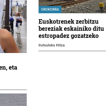
OROKORRA
Euskotrenek zerbitzu
bereziak eskainiko ditu
estropadez gozatzeko
Irutxuloko Hitza
en, eta