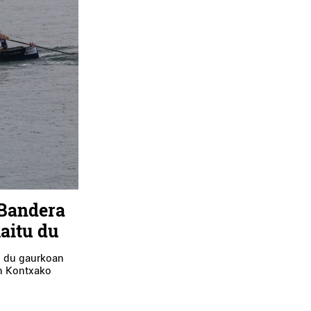
 Bandera
aitu du
i du gaurkoan
en Kontxako