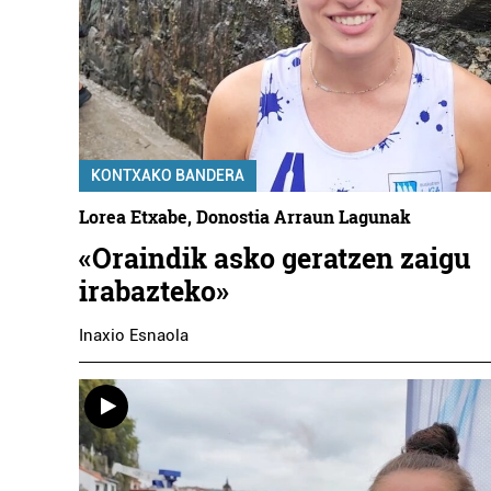
KONTXAKO BANDERA
Lorea Etxabe, Donostia Arraun Lagunak
«Oraindik asko geratzen zaigu
irabazteko»
Inaxio Esnaola