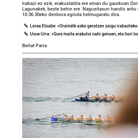
Irabazi ez ezik, erakustaldia ere eman du gaurkoan Do
Lagunakek, beste behin ere. Nagusitasun handiz aritu 
10:36.30eko denbora eginda helmugaratu dira.
Lorea Etxabe: «Oraindik asko geratzen zaigu irabazteko
Uxue Urra: «Gure maila erakutsi nahi genuen, eta hori l
Beñat Parra