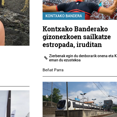
KONTXAKO BANDERA
Kontxako Banderako
gizonezkoen sailkatze
estropada, iruditan
Zierbenak egin du denborarik onena eta 
eman du ezustekoa
Beñat Parra