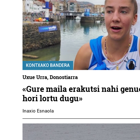
KONTXAKO BANDERA
Uxue Urra, Donostiarra
«Gure maila erakutsi nahi genu
hori lortu dugu»
Inaxio Esnaola