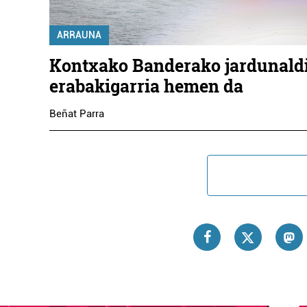
ARRAUNA
Kontxako Banderako jardunald
erabakigarria hemen da
Beñat Parra