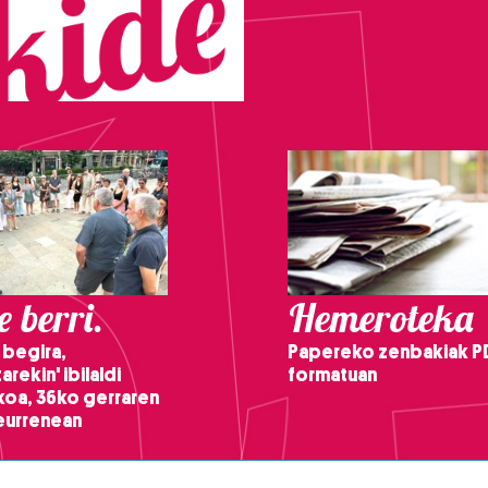
 berri.
Hemeroteka
 begira,
Papereko zenbakiak P
arekin' ibilaldi
formatuan
ikoa, 36ko gerraren
teurrenean