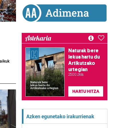
Astekaria
Naturak bere
lekua hartu du
Kaikuk
Artikutzako
urtegian
2.500 zkia.
HARTU HITZA
Azken egunetako irakurrienak