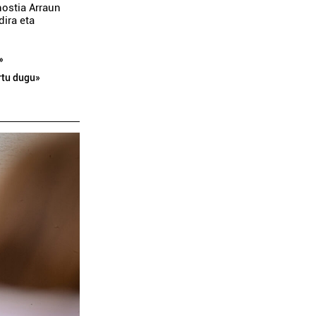
nostia Arraun
dira eta
»
ortu dugu»