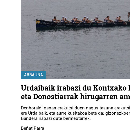
ARRAUNA
Urdaibaik irabazi du Kontxako
eta Donostiarrak hirugarren am
Denboraldi osoan erakutsi duen nagusitasuna erakuts
ere Urdaibaik, eta aurreikusitakoa bete da; gizonezko
Bandera irabazi dute bermeotarrek.
Beñat Parra