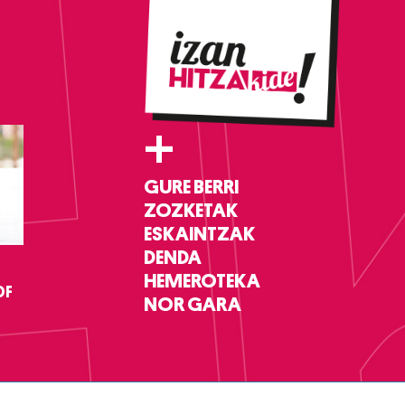
+
GURE BERRI
ZOZKETAK
ESKAINTZAK
DENDA
HEMEROTEKA
DF
NOR GARA