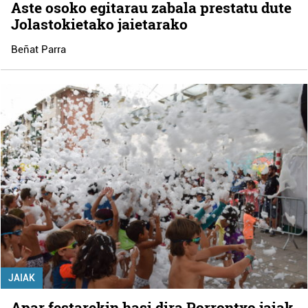
Aste osoko egitarau zabala prestatu dute
Jolastokietako jaietarako
Beñat Parra
JAIAK
Apar festarekin hasi dira Porrontxo jaiak