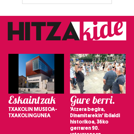
Webgune honek cookie propioak eta hirugarrenen cookie-
fitxategiak erabiltzen ditu. Zure esperientzia eta
zerbitzuak hobetzeko asmoz, cookie teknologiaz
baliatzen gara. Ohar hau onartuz gero, teknologia hori
erabiltzeko baimen esplizitua ematen diguzu.
Gehiago
irakurri
Eskaintzak
Gure berri.
TXAKOLIN MUSEOA-
'Atzera begira,
TXAKOLINGUNEA
Dinamitarekin' ibilaldi
historikoa, 36ko
gerraren 90.