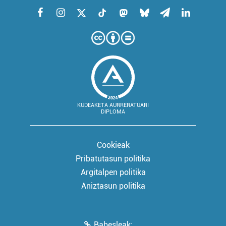
KUDEAKETA AURRERATUARI
DIPLOMA
Cookieak
Pribatutasun politika
Argitalpen politika
Aniztasun politika
Babesleak: