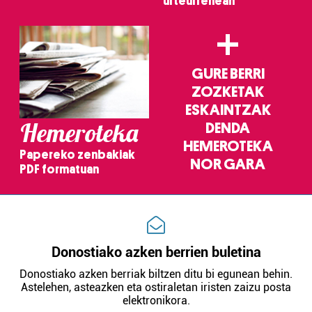
urteurrenean
+
GURE BERRI
ZOZKETAK
ESKAINTZAK
Hemeroteka
DENDA
HEMEROTEKA
Papereko zenbakiak
NOR GARA
PDF formatuan
Donostiako azken berrien buletina
Donostiako azken berriak biltzen ditu bi egunean behin.
Astelehen, asteazken eta ostiraletan iristen zaizu posta
elektronikora.