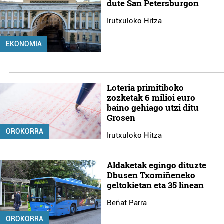
dute San Petersburgon
Irutxuloko Hitza
EKONOMIA
Loteria primitiboko
zozketak 6 milioi euro
baino gehiago utzi ditu
Grosen
OROKORRA
Irutxuloko Hitza
Aldaketak egingo dituzte
Dbusen Txomiñeneko
geltokietan eta 35 linean
Beñat Parra
OROKORRA