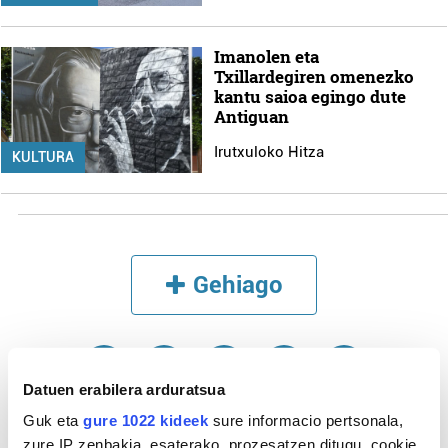
Imanolen eta
Txillardegiren omenezko
kantu saioa egingo dute
Antiguan
Irutxuloko Hitza
KULTURA
Gehiago
Datuen erabilera arduratsua
Guk eta
gure 1022 kideek
sure informacio pertsonala,
zure IP zenbakia, esaterako, prozesatzen ditugu, cookie