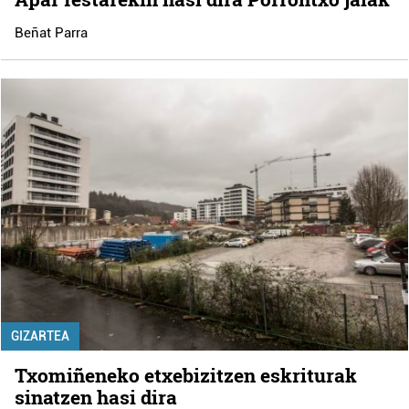
Beñat Parra
GIZARTEA
Txomiñeneko etxebizitzen eskriturak
sinatzen hasi dira