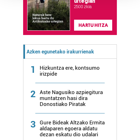
urtegian
Guk eta gure bazkideek zure datu pertsonalak
2.500 zkia.
prozesatzen ditugu, zure IP zenbakia, besteak beste,
teknologia erabiliz, cookieak adibidez, iragarki eta eduki
HARTU HITZA
pertsonalizatuak eskaintzeko, iragarkiak eta edukia
neurtzeko, jendeari buruzko informazioa biltzeko eta
produktuak garatzeko. Zure datuak nork eta zertarako
erabiltzen dituen hauta dezakezu.
Azken egunetako irakurrienak
Bazkide batzuek ez dizute baimenik eskatzen, eta beren
1
Hizkuntza ere, kontsumo
interes komertzial legitimoetan babesten dira. Ikusi gure
irizpide
bazkideen zerrenda, beren ustez zein helburutarako
duten interes legitimoa eta horren aurka nola egin
2
Aste Nagusiko azpiegitura
dezakezun ikusteko.
muntatzen hasi dira
Donostiako Piratak
Lortu zure datu pertsonalak prozesatzeko moduari
buruzko informazio gehiago eta ezarri zure lehentasunak
3
Gure Bideak Altzako Ermita
datuen atalean. Edozein unetan alda edo ken dezakezu
aldaparen egoera aldatu
zure baimena Cookieen adierazpenean.
dezan eskatu dio udalari