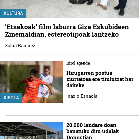
KULTURA
'Etxekoak' film laburra Giza Eskubideen
Zinemaldian, estereotipoak lantzeko
Xalba Ramirez
Kirol agenda
Hirugarren postua
ziurtatzea ere titulutzat har
daiteke
Inaxio Esnaola
KIROLA
20.000 landare doan
banatuko ditu udalak
Donostian