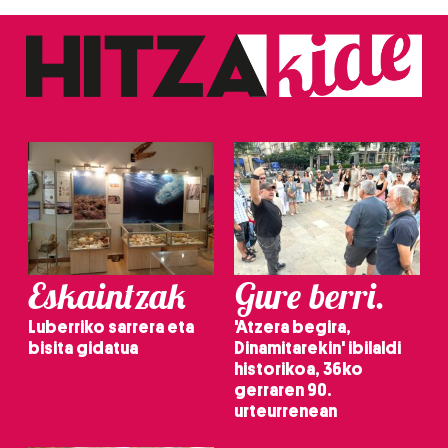
Eskaintzak
Gure berri.
Luberriko sarrera eta
'Atzera begira,
bisita gidatua
Dinamitarekin' ibilaldi
historikoa, 36ko
gerraren 90.
urteurrenean