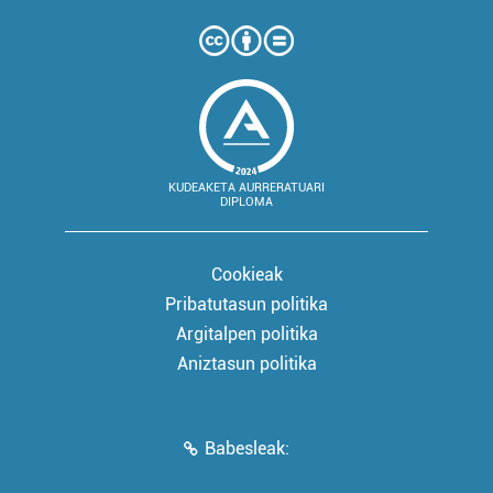
KUDEAKETA AURRERATUARI
DIPLOMA
Cookieak
Pribatutasun politika
Argitalpen politika
Aniztasun politika
Babesleak: