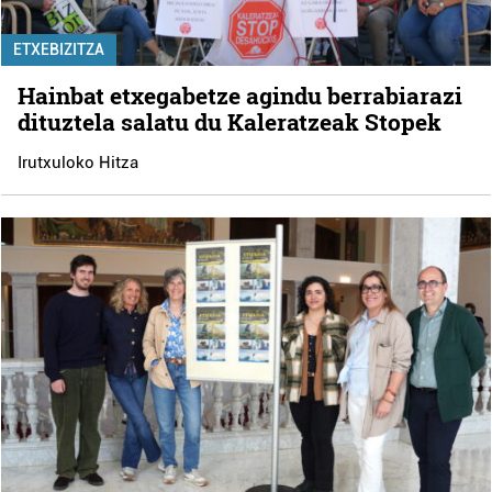
ETXEBIZITZA
Hainbat etxegabetze agindu berrabiarazi
dituztela salatu du Kaleratzeak Stopek
Irutxuloko Hitza