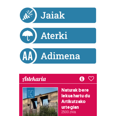
bazkideen zerrenda, beren ustez zein helburutarako
duten interes legitimoa eta horren aurka nola egin
dezakezun ikusteko.
Lortu zure datu pertsonalak prozesatzeko moduari
buruzko informazio gehiago eta ezarri zure lehentasunak
datuen atalean. Edozein unetan alda edo ken dezakezu
zure baimena Cookieen adierazpenean.
Webgune honek cookie propioak eta hirugarrenen cookie-
fitxategiak erabiltzen ditu. Zure esperientzia eta
zerbitzuak hobetzeko asmoz, cookie teknologiaz
baliatzen gara. Ohar hau onartuz gero, teknologia hori
Astekaria
erabiltzeko baimen esplizitua ematen diguzu.
Gehiago
irakurri
Naturak bere
lekua hartu du
Artikutzako
urtegian
2.500 zkia.