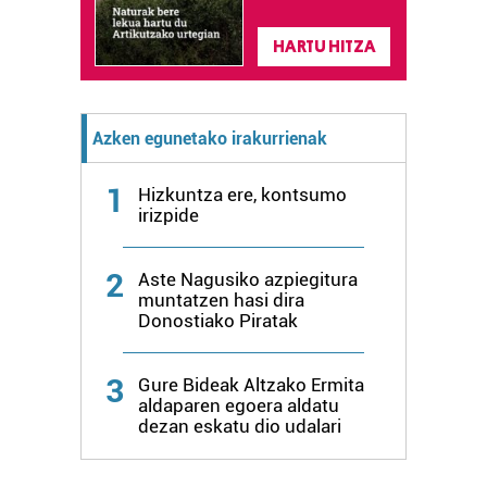
HARTU HITZA
Azken egunetako irakurrienak
1
Hizkuntza ere, kontsumo
irizpide
2
Aste Nagusiko azpiegitura
muntatzen hasi dira
Donostiako Piratak
3
Gure Bideak Altzako Ermita
aldaparen egoera aldatu
dezan eskatu dio udalari