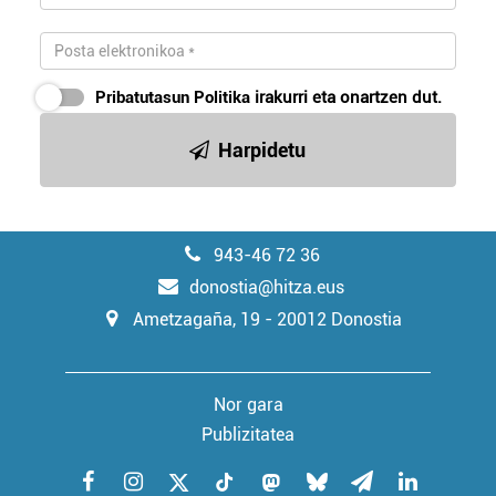
Pribatutasun Politika
irakurri eta onartzen dut.
Harpidetu
943-46 72 36
donostia@hitza.eus
Ametzagaña, 19 - 20012 Donostia
Nor gara
Publizitatea