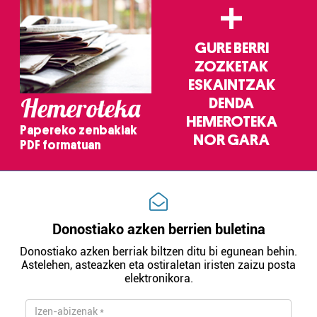
+
GURE BERRI
ZOZKETAK
ESKAINTZAK
Hemeroteka
DENDA
HEMEROTEKA
Papereko zenbakiak
NOR GARA
PDF formatuan
Donostiako azken berrien buletina
Donostiako azken berriak biltzen ditu bi egunean behin.
Astelehen, asteazken eta ostiraletan iristen zaizu posta
elektronikora.