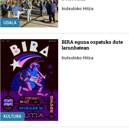
Irutxuloko Hitza
UDALA
BIRA eguna ospatuko dute
larunbatean
Irutxuloko Hitza
KULTURA