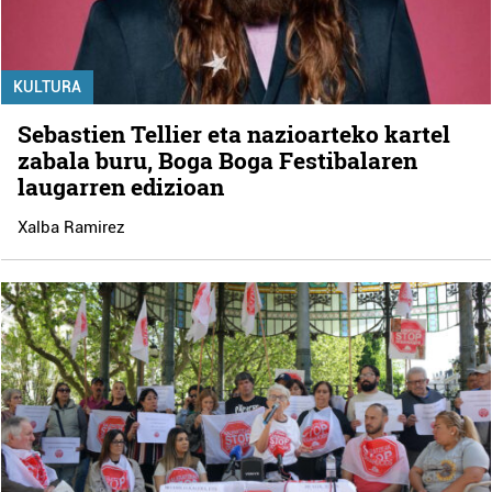
KULTURA
Sebastien Tellier eta nazioarteko kartel
zabala buru, Boga Boga Festibalaren
laugarren edizioan
Xalba Ramirez