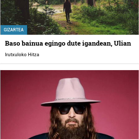
GIZARTEA
Baso bainua egingo dute igandean, Ulian
Irutxuloko Hitza